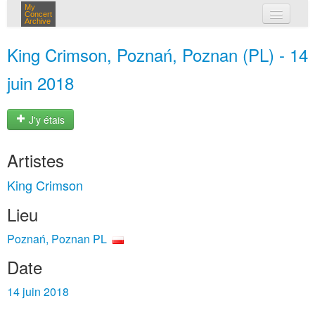
My
Concert
Archive
mes concerts
King Crimson, Poznań, Poznan (PL) - 14
connexion
juin 2018
J'y étais
Artistes
King Crimson
Lieu
Poznań, Poznan PL
Date
14 juin 2018