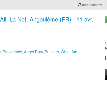
mes concerts
 All, La Nef, Angoulême (FR) - 11 avr.
C
N
t
Providence
Angel Dust
Bunkum
Who I Am
,
,
,
,