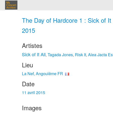
My
Concert
Archive
The Day of Hardcore 1 : Sick of It
2015
Artistes
Sick of It All
Tagada Jones
Risk It
Alea Jacta Es
,
,
,
Lieu
La Nef, Angoulême FR
Date
11 avril 2015
Images