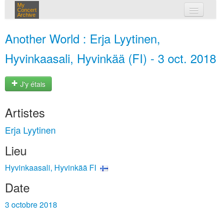
My
Concert
Archive
mes concerts
Another World : Erja Lyytinen,
connexion
Hyvinkaasali, Hyvinkää (FI) - 3 oct. 2018
J'y étais
Artistes
Erja Lyytinen
Lieu
Hyvinkaasali, Hyvinkää FI
Date
3 octobre 2018