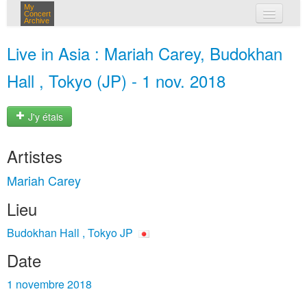
My
Concert
Archive
mes concerts
Live in Asia : Mariah Carey, Budokhan
connexion
Hall , Tokyo (JP) - 1 nov. 2018
J'y étais
Artistes
Mariah Carey
Lieu
Budokhan Hall , Tokyo JP
Date
1 novembre 2018