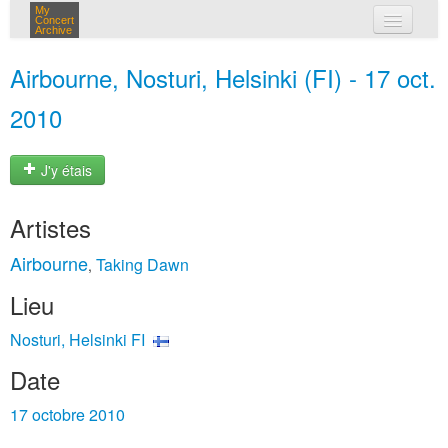
My
Concert
Archive
mes concerts
Airbourne, Nosturi, Helsinki (FI) - 17 oct.
connexion
2010
J'y étais
Artistes
Airbourne
Taking Dawn
,
Lieu
Nosturi, Helsinki FI
Date
17 octobre 2010