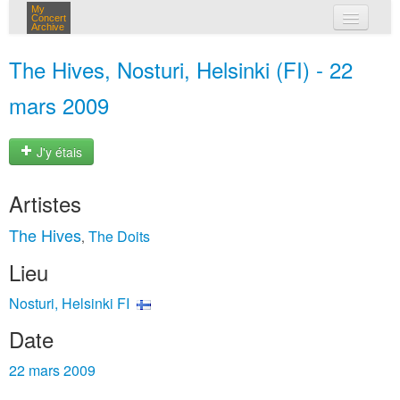
My
Concert
Archive
mes concerts
The Hives, Nosturi, Helsinki (FI) - 22
connexion
mars 2009
J'y étais
Artistes
The Hives
The Doits
,
Lieu
Nosturi, Helsinki FI
Date
22 mars 2009