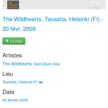
My
Concert
Archive
mes concerts
The Wildhearts, Tavastia, Helsinki (FI) -
connexion
20 févr. 2009
J'y étais
Artistes
The Wildhearts
God Given Ass
,
Lieu
Tavastia, Helsinki FI
Date
20 février 2009