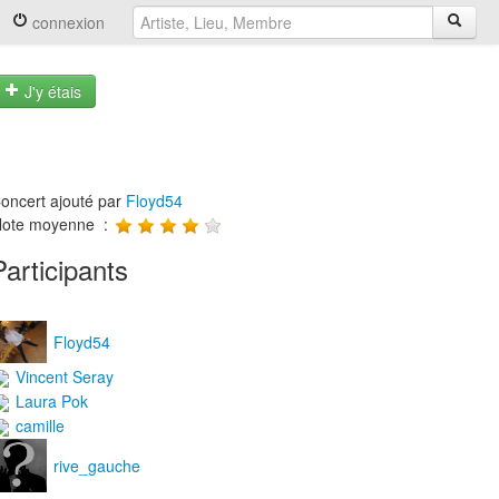
connexion
J'y étais
oncert ajouté par
Floyd54
ote moyenne :
Participants
Floyd54
Vincent Seray
Laura Pok
camille
rive_gauche