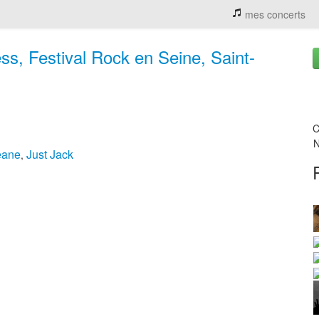
mes concerts
s, Festival Rock en Seine, Saint-
C
N
eane
Just Jack
,