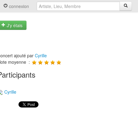
connexion
J'y étais
oncert ajouté par
Cyrille
ote moyenne :
Participants
Cyrille