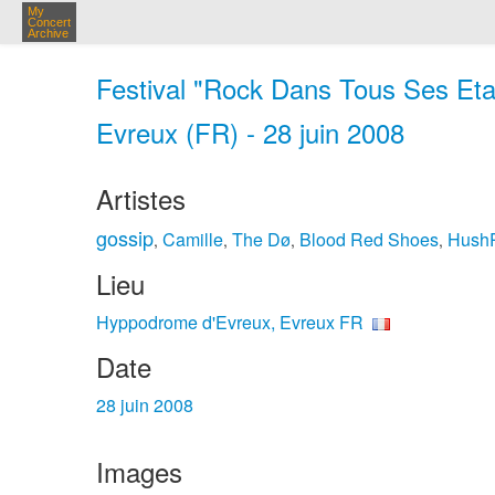
My
Concert
Archive
Festival "Rock Dans Tous Ses Eta
Evreux (FR) - 28 juin 2008
Artistes
gossip
Camille
The Dø
Blood Red Shoes
Hush
,
,
,
,
Lieu
Hyppodrome d'Evreux, Evreux FR
Date
28 juin 2008
Images