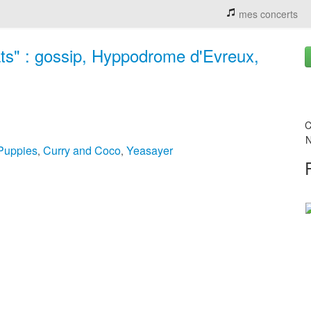
mes concerts
ts" : gossip, Hyppodrome d'Evreux,
C
N
Puppies
Curry and Coco
Yeasayer
,
,