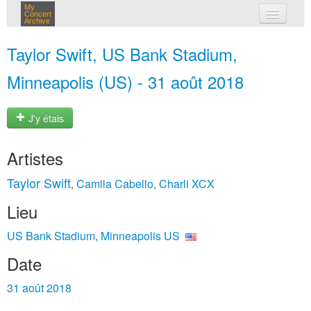
My
Concert
Archive
mes concerts
Taylor Swift, US Bank Stadium,
connexion
Minneapolis (US) - 31 août 2018
J'y étais
Artistes
Taylor Swift
Camila Cabello
Charli XCX
,
,
Lieu
US Bank Stadium, Minneapolis US
Date
31 août 2018