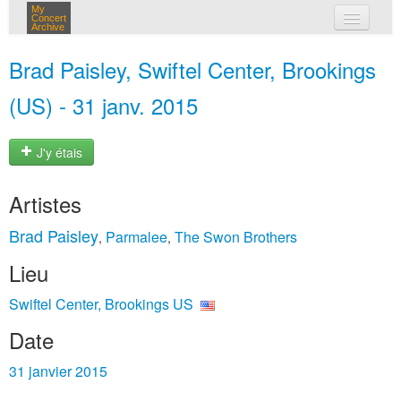
My
Concert
Archive
mes concerts
Brad Paisley, Swiftel Center, Brookings
connexion
(US) - 31 janv. 2015
J'y étais
Artistes
Brad Paisley
Parmalee
The Swon Brothers
,
,
Lieu
Swiftel Center, Brookings US
Date
31 janvier 2015