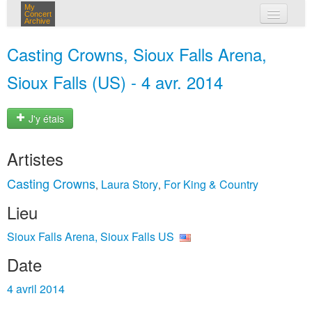
My
Concert
Archive
mes concerts
Casting Crowns, Sioux Falls Arena,
connexion
Sioux Falls (US) - 4 avr. 2014
J'y étais
Artistes
Casting Crowns
Laura Story
For King & Country
,
,
Lieu
Sioux Falls Arena, Sioux Falls US
Date
4 avril 2014