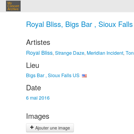
My
Concert
Archive
Royal Bliss, Bigs Bar , Sioux Fall
Artistes
Royal Bliss
Strange Daze
Meridian Incident
Ton
,
,
,
Lieu
Bigs Bar , Sioux Falls US
Date
6 mai 2016
Images
Ajouter une image