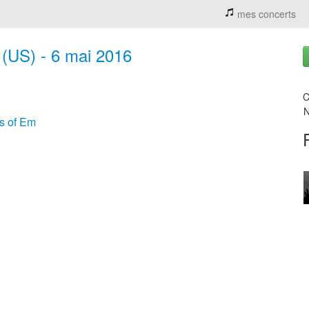
mes concerts
s (US) - 6 mai 2016
C
N
s of Em