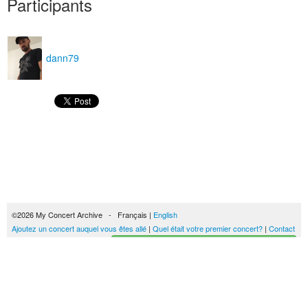
Participants
dann79
©2026 My Concert Archive - Français |
English
Ajoutez un concert auquel vous êtes allé
|
Quel était votre premier concert?
|
Contact
Créez votre historique des concerts
51693 concerts de 1969 à 2027
Conditions générales d'utilisation
|
Privacy policy
| Ce contenu est mis à disposition