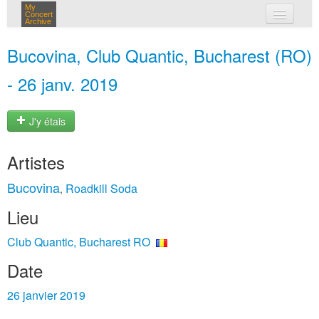
My
Concert
Archive
mes concerts
Bucovina, Club Quantic, Bucharest (RO)
connexion
- 26 janv. 2019
J'y étais
Artistes
Bucovina
Roadkill Soda
,
Lieu
Club Quantic, Bucharest RO
Date
26 janvier 2019