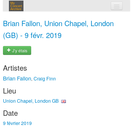
My
Concert
Archive
mes concerts
Brian Fallon, Union Chapel, London
connexion
(GB) - 9 févr. 2019
J'y étais
Artistes
Brian Fallon
Craig Finn
,
Lieu
Union Chapel, London GB
Date
9 février 2019