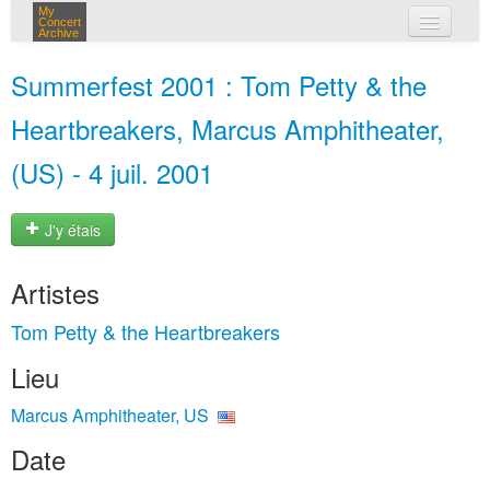
My
Concert
Archive
mes concerts
Summerfest 2001 : Tom Petty & the
connexion
Heartbreakers, Marcus Amphitheater,
(US) - 4 juil. 2001
J'y étais
Artistes
Tom Petty & the Heartbreakers
Lieu
Marcus Amphitheater, US
Date