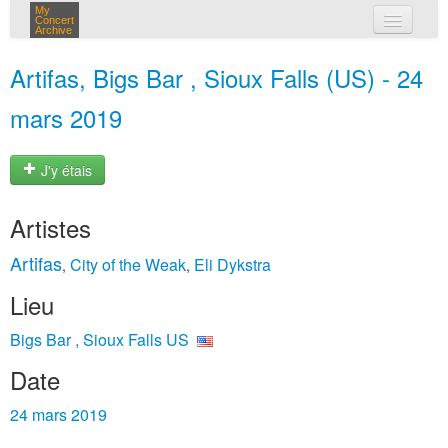
My
Concert
Archive
mes concerts
Artifas, Bigs Bar , Sioux Falls (US) - 24
connexion
mars 2019
J'y étais
Artistes
Artifas
City of the Weak
Eli Dykstra
,
,
Lieu
Bigs Bar , Sioux Falls US
Date
24 mars 2019