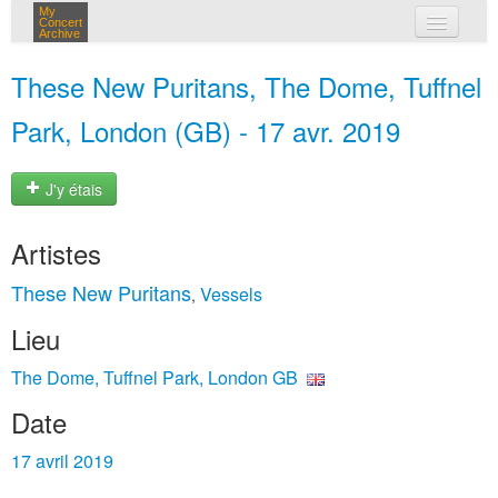
My
Concert
Archive
mes concerts
These New Puritans, The Dome, Tuffnel
connexion
Park, London (GB) - 17 avr. 2019
J'y étais
Artistes
These New Puritans
Vessels
,
Lieu
The Dome, Tuffnel Park, London GB
Date
17 avril 2019