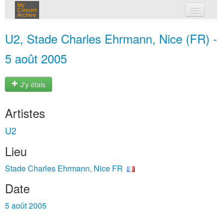
My
Concert
Archive
mes concerts
U2, Stade Charles Ehrmann, Nice (FR) -
connexion
5 août 2005
J'y étais
Artistes
U2
Lieu
Stade Charles Ehrmann, Nice FR
Date
5 août 2005