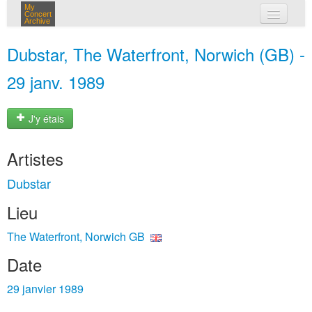
My
Concert
Archive
mes concerts
Dubstar, The Waterfront, Norwich (GB) -
connexion
29 janv. 1989
J'y étais
Artistes
Dubstar
Lieu
The Waterfront, Norwich GB
Date
29 janvier 1989