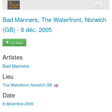
My
Concert
Archive
mes concerts
Bad Manners, The Waterfront, Norwich
connexion
(GB) - 8 déc. 2005
J'y étais
Artistes
Bad Manners
Lieu
The Waterfront, Norwich GB
Date
8 décembre 2005