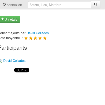
connexion
J'y étais
oncert ajouté par
David Collados
ote moyenne :
Participants
David Collados