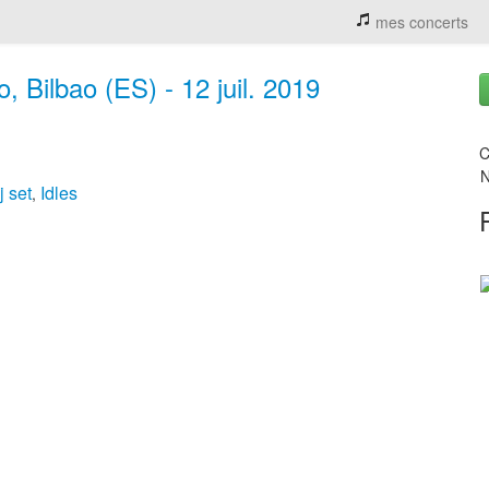
mes concerts
, Bilbao (ES) - 12 juil. 2019
C
N
j set
Idles
,