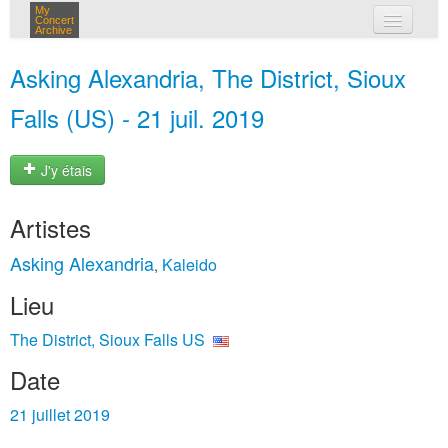
My
Concert
Archive
mes concerts
Asking Alexandria, The District, Sioux
connexion
Falls (US) - 21 juil. 2019
J'y étais
Artistes
Asking Alexandria
Kaleido
,
Lieu
The District, Sioux Falls US
Date
21 juillet 2019