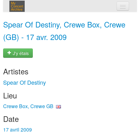
My
Concert
Archive
mes concerts
Spear Of Destiny, Crewe Box, Crewe
connexion
(GB) - 17 avr. 2009
J'y étais
Artistes
Spear Of Destiny
Lieu
Crewe Box, Crewe GB
Date
17 avril 2009