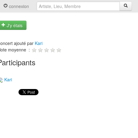
connexion
J'y étais
oncert ajouté par
Kari
ote moyenne :
Participants
Kari