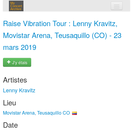
My
Concert
Archive
mes concerts
Raise Vibration Tour : Lenny Kravitz,
connexion
Movistar Arena, Teusaquillo (CO) - 23
mars 2019
J'y étais
Artistes
Lenny Kravitz
Lieu
Movistar Arena, Teusaquillo CO
Date