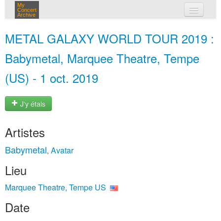
My
Concert
Archive
mes concerts
METAL GALAXY WORLD TOUR 2019 :
connexion
Babymetal, Marquee Theatre, Tempe
(US) - 1 oct. 2019
J'y étais
Artistes
Babymetal
Avatar
,
Lieu
Marquee Theatre, Tempe US
Date