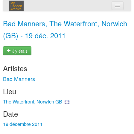
My
Concert
Archive
mes concerts
Bad Manners, The Waterfront, Norwich
connexion
(GB) - 19 déc. 2011
J'y étais
Artistes
Bad Manners
Lieu
The Waterfront, Norwich GB
Date
19 décembre 2011