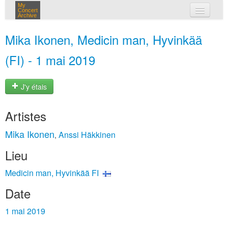
My
Concert
Archive
mes concerts
Mika Ikonen, Medicin man, Hyvinkää
connexion
(FI) - 1 mai 2019
J'y étais
Artistes
Mika Ikonen
Anssi Häkkinen
,
Lieu
Medicin man, Hyvinkää FI
Date
1 mai 2019