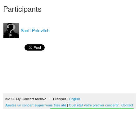
Participants
Scott Polovitch
©2026 My Concert Archive - Français |
English
Ajoutez un concert auquel vous êtes allé
|
Quel était votre premier concert?
|
Contact
Créez votre historique des concerts
51689 concerts de 1969 à 2027