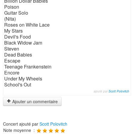
Billion Dollar Babies
Poison
Guitar Solo
(Nita)
Roses on White Lace
My Stars
Devil's Food
Black Widow Jam
Steven
Dead Babies
Escape
Teenage Frankenstein
Encore
Under My Wheels
School's Out
ajouté par
Scott Polovitch
Ajouter un commentaire
Concert ajouté par
Scott Polovitch
Note moyenne :