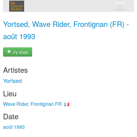
My
Concert
Archive
mes concerts
Yortsed, Wave Rider, Frontignan (FR) -
connexion
août 1993
J'y étais
Artistes
Yortsed
Lieu
Wave Rider, Frontignan FR
Date
août 1993