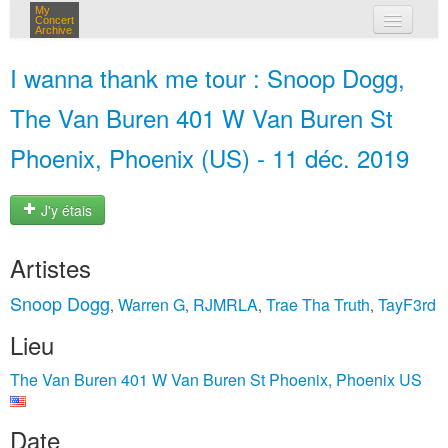
My
Concert
Archive
mes concerts
I wanna thank me tour : Snoop Dogg,
connexion
The Van Buren 401 W Van Buren St
Phoenix, Phoenix (US) - 11 déc. 2019
J'y étais
Artistes
Snoop Dogg
Warren G
RJMRLA
Trae Tha Truth
TayF3rd
,
,
,
,
Lieu
The Van Buren 401 W Van Buren St Phoenix, Phoenix US
Date