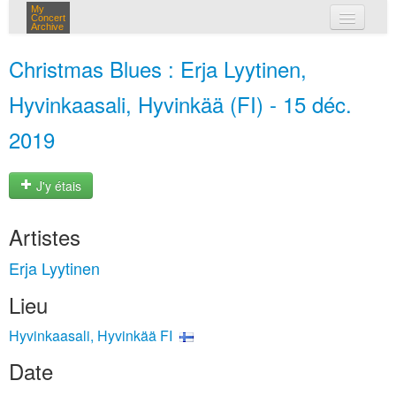
My
Concert
Archive
mes concerts
Christmas Blues : Erja Lyytinen,
connexion
Hyvinkaasali, Hyvinkää (FI) - 15 déc.
2019
J'y étais
Artistes
Erja Lyytinen
Lieu
Hyvinkaasali, Hyvinkää FI
Date