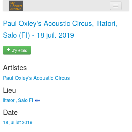
My
Concert
Archive
mes concerts
Paul Oxley's Acoustic Circus, Iltatori,
connexion
Salo (FI) - 18 juil. 2019
J'y étais
Artistes
Paul Oxley's Acoustic Circus
Lieu
Iltatori, Salo FI
Date
18 juillet 2019