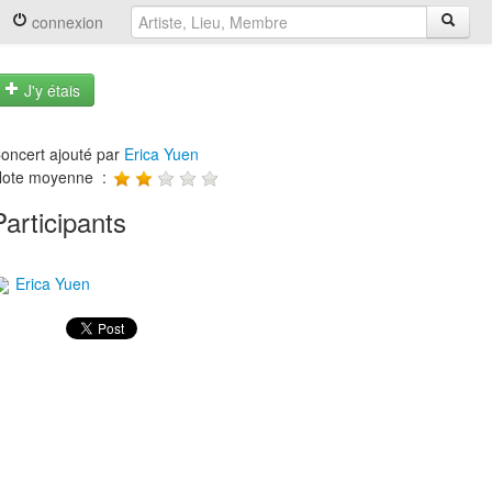
connexion
J'y étais
oncert ajouté par
Erica Yuen
ote moyenne :
Participants
Erica Yuen