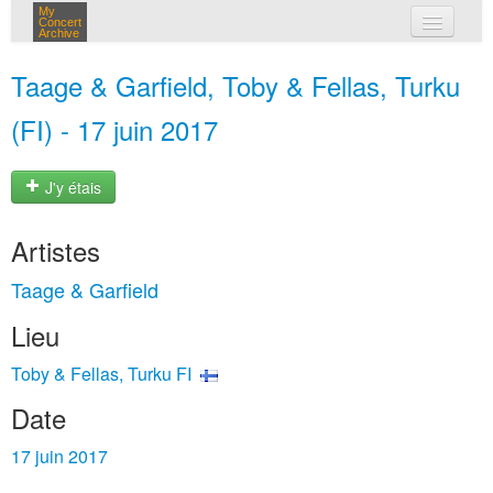
My
Concert
Archive
mes concerts
Taage & Garfield, Toby & Fellas, Turku
connexion
(FI) - 17 juin 2017
J'y étais
Artistes
Taage & Garfield
Lieu
Toby & Fellas, Turku FI
Date
17 juin 2017