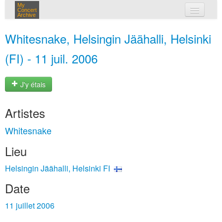
My
Concert
Archive
mes concerts
Whitesnake, Helsingin Jäähalli, Helsinki
connexion
(FI) - 11 juil. 2006
J'y étais
Artistes
Whitesnake
Lieu
Helsingin Jäähalli, Helsinki FI
Date
11 juillet 2006