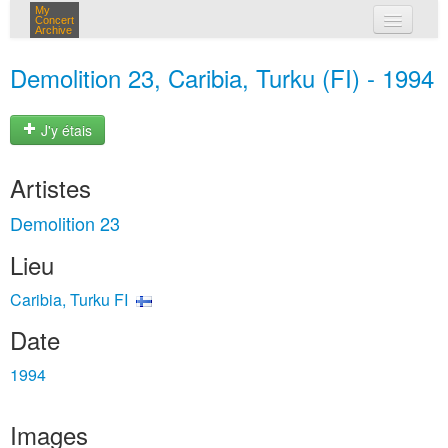
My
Concert
Archive
mes concerts
Demolition 23, Caribia, Turku (FI) - 1994
connexion
J'y étais
Artistes
Demolition 23
Lieu
Caribia, Turku FI
Date
1994
Images