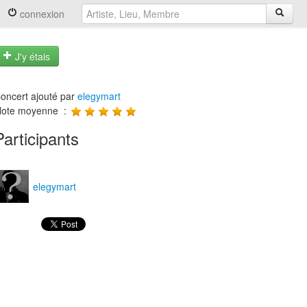
connexion
J'y étais
oncert ajouté par
elegymart
ote moyenne :
Participants
elegymart