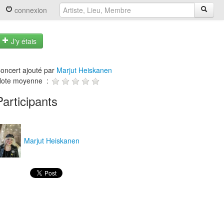
connexion
J'y étais
oncert ajouté par
Marjut Heiskanen
ote moyenne :
Participants
Marjut Heiskanen