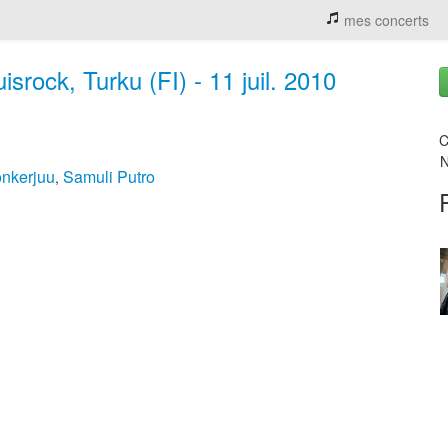
mes concerts
srock, Turku (FI) - 11 juil. 2010
C
N
onkerjuu
Samuli Putro
,