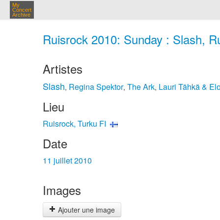
My
Concert
Archive
Ruisrock 2010: Sunday : Slash, Rui
Artistes
Slash
Regina Spektor
The Ark
Lauri Tähkä & El
,
,
,
Lieu
Ruisrock, Turku FI
Date
11 juillet 2010
Images
Ajouter une image