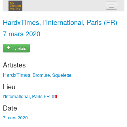
My
Concert
Archive
mes concerts
HardxTimes, l'International, Paris (FR) -
connexion
7 mars 2020
J'y étais
Artistes
HardxTimes
Bromure
Squelette
,
,
Lieu
l'International, Paris FR
Date
7 mars 2020