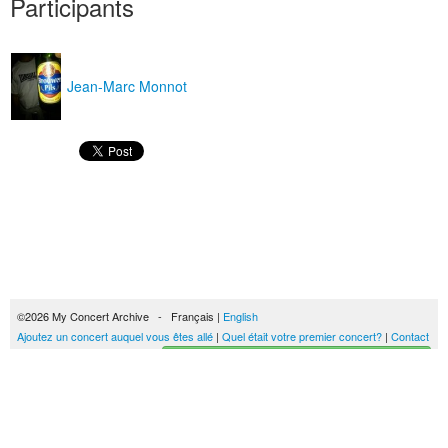
Participants
Jean-Marc Monnot
©2026 My Concert Archive - Français |
English
Ajoutez un concert auquel vous êtes allé
|
Quel était votre premier concert?
|
Contact
Créez votre historique des concerts
51693 concerts de 1969 à 2027
Conditions générales d'utilisation
|
Privacy policy
| Ce contenu est mis à disposition