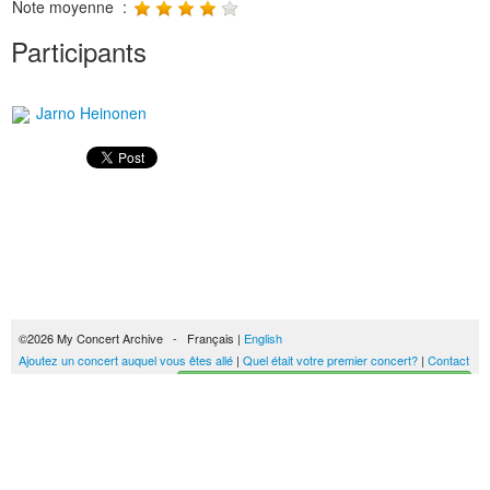
Note moyenne :
Participants
Jarno Heinonen
©2026 My Concert Archive - Français |
English
Ajoutez un concert auquel vous êtes allé
|
Quel était votre premier concert?
|
Contact
Créez votre historique des concerts
51702 concerts de 1969 à 2027
Conditions générales d'utilisation
|
Privacy policy
| Ce contenu est mis à disposition