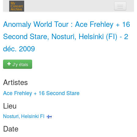
My
Concert
Archive
mes concerts
Anomaly World Tour : Ace Frehley + 16
connexion
Second Stare, Nosturi, Helsinki (FI) - 2
déc. 2009
J'y étais
Artistes
Ace Frehley + 16 Second Stare
Lieu
Nosturi, Helsinki FI
Date