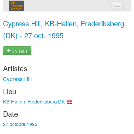
My
Concert
Archive
mes concerts
Cypress Hill, KB-Hallen, Frederiksberg
connexion
(DK) - 27 oct. 1995
J'y étais
Artistes
Cypress Hill
Lieu
KB-Hallen, Frederiksberg DK
Date
27 octobre 1995