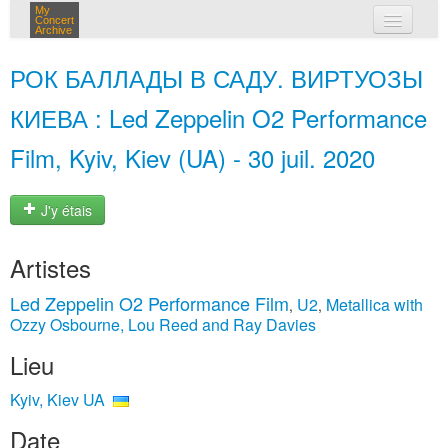
My
Concert
Archive
mes concerts
РОК БАЛЛАДЫ В САДУ. ВИРТУОЗЫ
connexion
КИЕВА : Led Zeppelin O2 Performance
Film, Kyiv, Kiev (UA) - 30 juil. 2020
J'y étais
Artistes
Led Zeppelin O2 Performance Film
U2
Metallica with
,
,
Ozzy Osbourne, Lou Reed and Ray Davies
Lieu
Kyiv, Kiev UA
Date