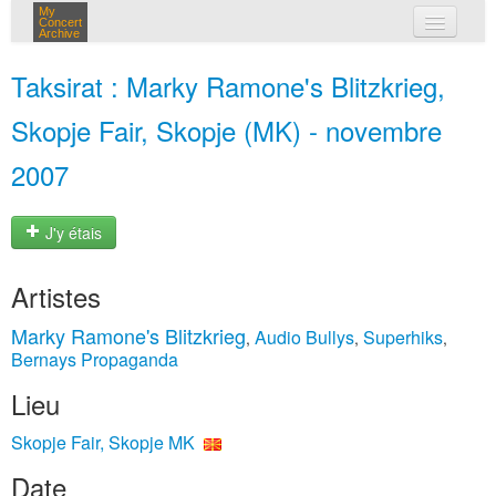
My
Concert
Archive
mes concerts
Taksirat : Marky Ramone's Blitzkrieg,
connexion
Skopje Fair, Skopje (MK) - novembre
2007
J'y étais
Artistes
Marky Ramone's Blitzkrieg
Audio Bullys
Superhiks
,
,
,
Bernays Propaganda
Lieu
Skopje Fair, Skopje MK
Date