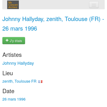
My
Concert
Archive
mes concerts
Johnny Hallyday, zenith, Toulouse (FR) -
connexion
26 mars 1996
J'y étais
Artistes
Johnny Hallyday
Lieu
zenith, Toulouse FR
Date
26 mars 1996