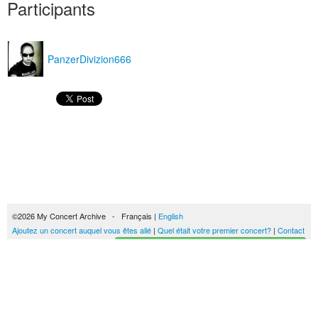
Participants
PanzerDivizion666
©2026 My Concert Archive - Français |
English
Ajoutez un concert auquel vous êtes allé
|
Quel était votre premier concert?
|
Contact
Créez votre historique des concerts
51690 concerts de 1969 à 2027
Conditions générales d'utilisation
|
Privacy policy
| Ce contenu est mis à disposition