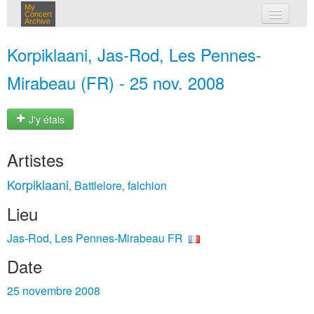
My
Concert
Archive
mes concerts
Korpiklaani, Jas-Rod, Les Pennes-
connexion
Mirabeau (FR) - 25 nov. 2008
J'y étais
Artistes
Korpiklaani
Battlelore
falchion
,
,
Lieu
Jas-Rod, Les Pennes-Mirabeau FR
Date
25 novembre 2008