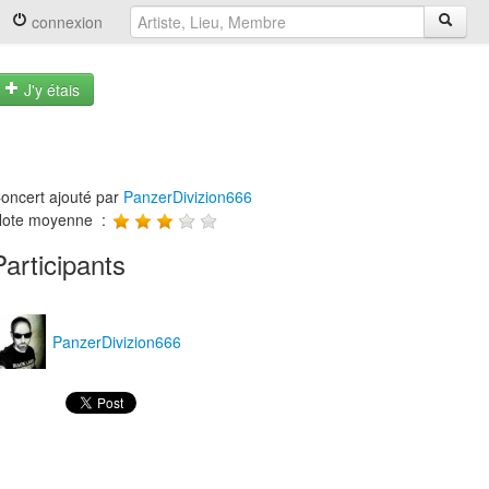
connexion
J'y étais
oncert ajouté par
PanzerDivizion666
ote moyenne :
Participants
PanzerDivizion666