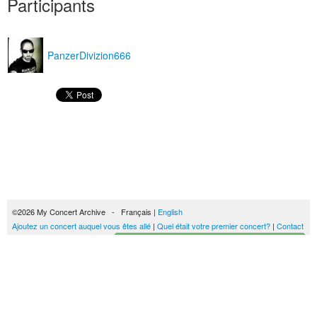
Participants
PanzerDivizion666
©2026 My Concert Archive - Français |
English
Ajoutez un concert auquel vous êtes allé
|
Quel était votre premier concert?
|
Contact
Créez votre historique des concerts
51693 concerts de 1969 à 2027
Conditions générales d'utilisation
|
Privacy policy
| Ce contenu est mis à disposition