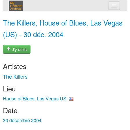
My
Concert
Archive
mes concerts
The Killers, House of Blues, Las Vegas
connexion
(US) - 30 déc. 2004
J'y étais
Artistes
The Killers
Lieu
House of Blues, Las Vegas US
Date
30 décembre 2004